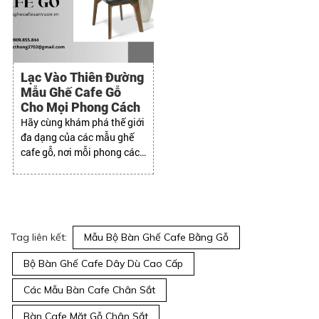
Lạc Vào Thiên Đường
Mẫu Ghế Cafe Gỗ
Cho Mọi Phong Cách
Hãy cùng khám phá thế giới
đa dạng của các mẫu ghế
cafe gỗ, nơi mỗi phong cách
thiết kế sẽ tìm thấy "nàng
thơ" hoàn hảo cho riêng
mình
Tag liên kết:
Mẫu Bộ Bàn Ghế Cafe Bằng Gỗ
Bộ Bàn Ghế Cafe Dây Dù Cao Cấp
Các Mẫu Bàn Cafe Chân Sắt
Bàn Cafe Mặt Gỗ Chân Sắt