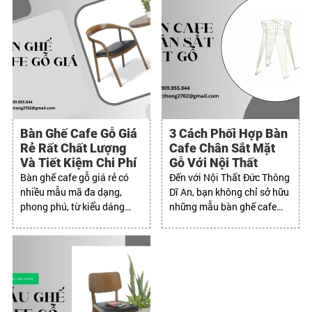
Bàn Ghế Cafe Gỗ Giá
3 Cách Phối Hợp Bàn
Rẻ Rất Chất Lượng
Cafe Chân Sắt Mặt
Và Tiết Kiệm Chi Phí
Gỗ Với Nội Thất
Bàn ghế cafe gỗ giá rẻ có
Đến với Nội Thất Đức Thông
nhiều mẫu mã đa dạng,
Dĩ An, bạn không chỉ sở hữu
phong phú, từ kiểu dáng
những mẫu bàn ghế cafe
đơn giản đến cầu kỳ, từ
đẹp mà còn nhận được dịch
phong cách hiện đại đến cổ
vụ chuyên nghiệp và tận
điển.
tâm.