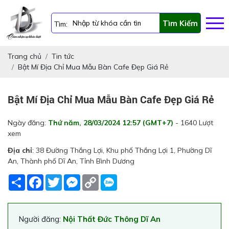
Tìm Kiếm
Tìm:
Trang chủ
Tin tức
Bật Mí Địa Chỉ Mua Mẫu Bàn Cafe Đẹp Giá Rẻ
Bật Mí Địa Chỉ Mua Mẫu Bàn Cafe Đẹp Giá Rẻ
Ngày đăng:
Thứ năm, 28/03/2024 12:57 (GMT+7)
- 1640 Lượt
xem
Địa chỉ
: 38 Đường Thắng Lợi, Khu phố Thắng Lợi 1, Phường Dĩ
An, Thành phố Dĩ An, Tỉnh Bình Dương
Share
Facebook
Twitter
Messenger
Copy
Link
Người đăng:
Nội Thất Đức Thông Dĩ An