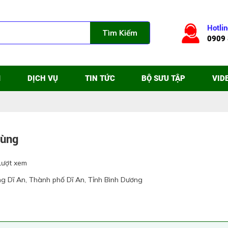
Hotlin
Tìm Kiếm
0909 
M
DỊCH VỤ
TIN TỨC
BỘ SƯU TẬP
VID
Hùng
Lượt xem
ng Dĩ An, Thành phố Dĩ An, Tỉnh Bình Dương