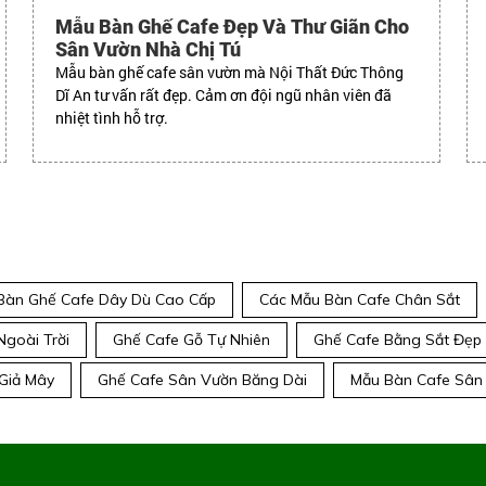
Mẫu Bàn Ghế Cafe Đẹp Và Thư Giãn Cho
Sân Vườn Nhà Chị Tú
Mẫu bàn ghế cafe sân vườn mà Nội Thất Đức Thông
Dĩ An tư vấn rất đẹp. Cảm ơn đội ngũ nhân viên đã
nhiệt tình hỗ trợ.
Bàn Ghế Cafe Dây Dù Cao Cấp
Các Mẫu Bàn Cafe Chân Sắt
Ngoài Trời
Ghế Cafe Gỗ Tự Nhiên
Ghế Cafe Bằng Sắt Đẹp
Giả Mây
Ghế Cafe Sân Vườn Băng Dài
Mẫu Bàn Cafe Sân