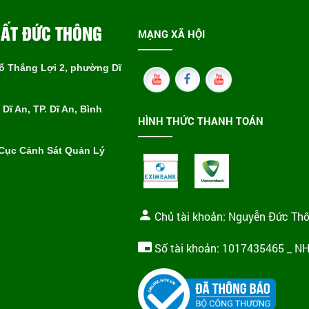
HẤT ĐỨC THÔNG
MẠNG XÃ HỘI
hố Thắng Lợi 2, phường Dĩ
Dĩ An, TP. Dĩ An, Bình
HÌNH THỨC THANH TOÁN
 Cục Cảnh Sát Quản Lý
Chủ tài khoản: Nguyễn Đức Th
Số tài khoản: 1017435465 _ N