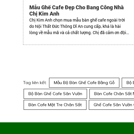
Mẫu Ghế Cafe Đẹp Cho Bang Công Nhà
Chị Kim Anh
Chị Kim Anh chọn mua mẫu bàn ghế cafe ngoài trời
do Nội Thất Đức Thông Dĩ An cung cấp, khá là hài
lòng về mẫu mã và cả chất lượng. Chị đã cảm ơn đội
ngũ nhân viên đã hỗ trợ nhiệt tình!
Tag liên kết:
Mẫu Bộ Bàn Ghế Cafe Bằng Gỗ
Bộ 
Bộ Bàn Ghế Cafe Sân Vườn
Bàn Cafe Chân Sắt 
Bàn Cafe Mặt Tre Chân Sắt
Ghế Cafe Sân Vườn 