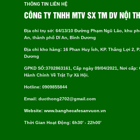
THÔNG TIN LIÊN HỆ
CÔNG TY TNHH MTV SX TM DV NỘI T
Địa chỉ trụ sở: 64/13/10 Đường Phạm Ngũ Lão, khu p
An, thành phố Dĩ An, Bình Dương
Địa chỉ kho hàng: 16 Phan Huy Ích, KP. Thắng Lợi 2, P. 
Dương
GPKD SỐ:3702863161, Cấp ngày 09/04/2021, Nơi cấp:
Hành Chính Về Trật Tự Xã Hội.
Hotline: 0909855844
Email: ducthong2702@gmail.com
Website: www.banghecafesanvuon.vn
Thời Gian Hoạt Động: 6h30' - 22h00'