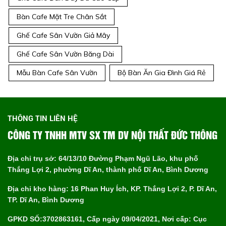
Bàn Cafe Mặt Tre Chân Sắt
Ghế Cafe Sân Vườn Giả Mây
Ghế Cafe Sân Vườn Băng Dài
Mẫu Bàn Cafe Sân Vườn
Bộ Bàn Ăn Gia Đình Giá Rẻ
THÔNG TIN LIÊN HỆ
CÔNG TY TNHH MTV SX TM DV NỘI THẤT ĐỨC THÔNG
Địa chỉ trụ sở: 64/13/10 Đường Phạm Ngũ Lão, khu phố
Thắng Lợi 2, phường Dĩ An, thành phố Dĩ An, Bình Dương
Địa chỉ kho hàng: 16 Phan Huy Ích, KP. Thắng Lợi 2, P. Dĩ An,
TP. Dĩ An, Bình Dương
GPKD SỐ:3702863161, Cấp ngày 09/04/2021, Nơi cấp: Cục