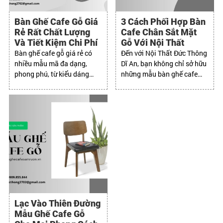
Bàn Ghế Cafe Gỗ Giá
3 Cách Phối Hợp Bàn
Rẻ Rất Chất Lượng
Cafe Chân Sắt Mặt
Và Tiết Kiệm Chi Phí
Gỗ Với Nội Thất
Bàn ghế cafe gỗ giá rẻ có
Đến với Nội Thất Đức Thông
nhiều mẫu mã đa dạng,
Dĩ An, bạn không chỉ sở hữu
phong phú, từ kiểu dáng
những mẫu bàn ghế cafe
đơn giản đến cầu kỳ, từ
đẹp mà còn nhận được dịch
phong cách hiện đại đến cổ
vụ chuyên nghiệp và tận
điển.
tâm.
Lạc Vào Thiên Đường
Mẫu Ghế Cafe Gỗ