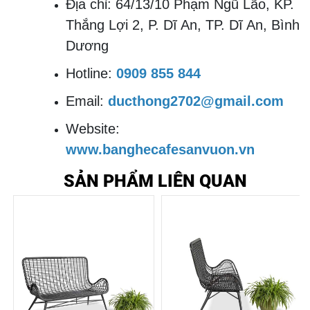
Địa chỉ: 64/13/10 Phạm Ngũ Lão, KP.
Thắng Lợi 2, P. Dĩ An, TP. Dĩ An, Bình
Dương
Hotline:
0909 855 844
Email:
ducthong2702@gmail.com
Website:
www.banghecafesanvuon.vn
SẢN PHẨM LIÊN QUAN