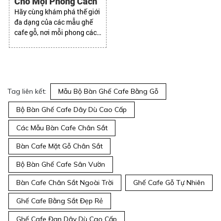
Cho Mọi Phong Cách
Hãy cùng khám phá thế giới
đa dạng của các mẫu ghế
cafe gỗ, nơi mỗi phong cách
thiết kế sẽ tìm thấy "nàng
thơ" hoàn hảo cho riêng
mình
Tag liên kết:
Mẫu Bộ Bàn Ghế Cafe Bằng Gỗ
Bộ Bàn Ghế Cafe Dây Dù Cao Cấp
Các Mẫu Bàn Cafe Chân Sắt
Bàn Cafe Mặt Gỗ Chân Sắt
Bộ Bàn Ghế Cafe Sân Vườn
Bàn Cafe Chân Sắt Ngoài Trời
Ghế Cafe Gỗ Tự Nhiên
Ghế Cafe Bằng Sắt Đẹp Rẻ
Ghế Cafe Đan Dây Dù Cao Cấp