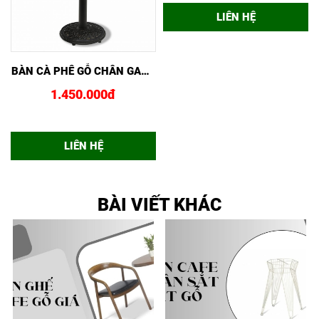
XEM NHANH
MUA NGAY
XEM NHANH
MUA NGAY
Ỗ
BÀN CÀ PHÊ GỖ CHÂN GANG
GHẾ KENNEDY GỖ CAO SU
CBG01
GG01
1.450.000đ
780.000đ
LIÊN HỆ
LIÊN HỆ
BÀI VIẾT KHÁC