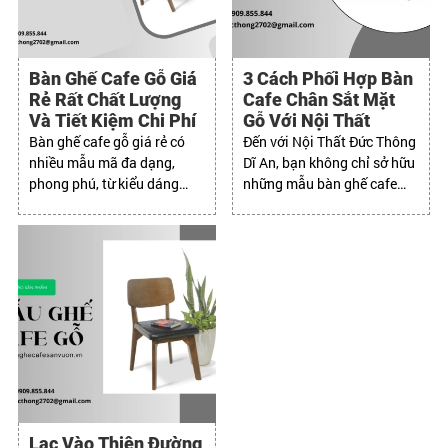
Bàn Ghế Cafe Gỗ Giá
3 Cách Phối Hợp Bàn
Rẻ Rất Chất Lượng
Cafe Chân Sắt Mặt
Và Tiết Kiệm Chi Phí
Gỗ Với Nội Thất
Bàn ghế cafe gỗ giá rẻ có
Đến với Nội Thất Đức Thông
nhiều mẫu mã đa dạng,
Dĩ An, bạn không chỉ sở hữu
phong phú, từ kiểu dáng
những mẫu bàn ghế cafe
đơn giản đến cầu kỳ, từ
đẹp mà còn nhận được dịch
phong cách hiện đại đến cổ
vụ chuyên nghiệp và tận
điển.
tâm.
Lạc Vào Thiên Đường