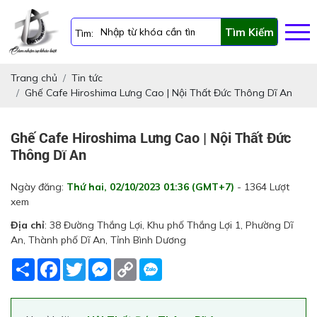
Tìm Kiếm
Tìm:
Trang chủ
Tin tức
Ghế Cafe Hiroshima Lưng Cao | Nội Thất Đức Thông Dĩ An
Ghế Cafe Hiroshima Lưng Cao | Nội Thất Đức
Thông Dĩ An
Ngày đăng:
Thứ hai, 02/10/2023 01:36 (GMT+7)
- 1364 Lượt
xem
Địa chỉ
: 38 Đường Thắng Lợi, Khu phố Thắng Lợi 1, Phường Dĩ
An, Thành phố Dĩ An, Tỉnh Bình Dương
Share
Facebook
Twitter
Messenger
Copy
Link