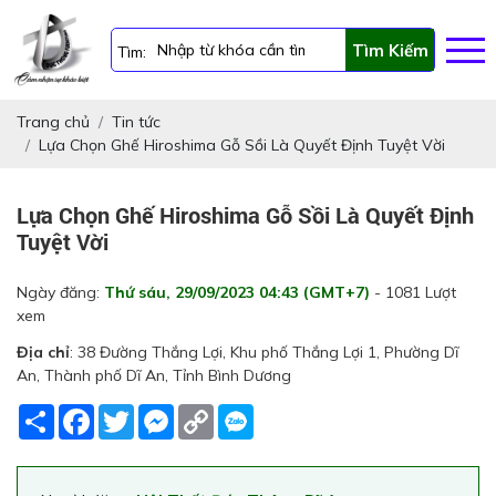
Tìm Kiếm
Tìm:
Trang chủ
Tin tức
Lựa Chọn Ghế Hiroshima Gỗ Sồi Là Quyết Định Tuyệt Vời
Lựa Chọn Ghế Hiroshima Gỗ Sồi Là Quyết Định
Tuyệt Vời
Ngày đăng:
Thứ sáu, 29/09/2023 04:43 (GMT+7)
- 1081 Lượt
xem
Địa chỉ
: 38 Đường Thắng Lợi, Khu phố Thắng Lợi 1, Phường Dĩ
An, Thành phố Dĩ An, Tỉnh Bình Dương
Share
Facebook
Twitter
Messenger
Copy
Link