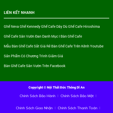
LIÊN KẾT NHANH
Ghế Neva
Ghế Kennedy
Ghế Cafe Dây Dù
Ghế Cafe Hiroshima
Ghế Cafe Sân Vườn Đan
Danh Mục I Bàn Ghế Cafe
Mẫu Bàn Ghế Cafe Sắt Giá Rẻ
Bàn Ghế Cafe Trên Kênh Youtube
Sản Phẩm Có Chương Trình Giảm Giá
Bàn Ghế Cafe Sân Vườn Trên Facebook
Copyright © Nội Thất Đức Thông Dĩ An
Chính Sách Bảo Hành
Chính Sách Bảo Mật
Chính Sách Giao Nhận
Chính Sách Thanh Toán