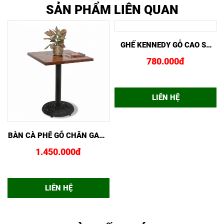
SẢN PHẨM LIÊN QUAN
XEM NHANH
MUA NGAY
XEM NHANH
MUA NGAY
Ỗ
BÀN CÀ PHÊ GỖ CHÂN GANG
GHẾ KENNEDY GỖ CAO SU
CBG01
GG01
1.450.000đ
780.000đ
LIÊN HỆ
LIÊN HỆ