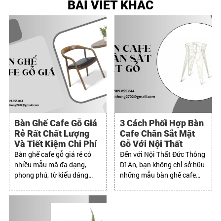
BÀI VIẾT KHÁC
Bàn Ghế Cafe Gỗ Giá
3 Cách Phối Hợp Bàn
Rẻ Rất Chất Lượng
Cafe Chân Sắt Mặt
Và Tiết Kiệm Chi Phí
Gỗ Với Nội Thất
Bàn ghế cafe gỗ giá rẻ có
Đến với Nội Thất Đức Thông
nhiều mẫu mã đa dạng,
Dĩ An, bạn không chỉ sở hữu
phong phú, từ kiểu dáng
những mẫu bàn ghế cafe
đơn giản đến cầu kỳ, từ
đẹp mà còn nhận được dịch
phong cách hiện đại đến cổ
vụ chuyên nghiệp và tận
điển.
tâm.