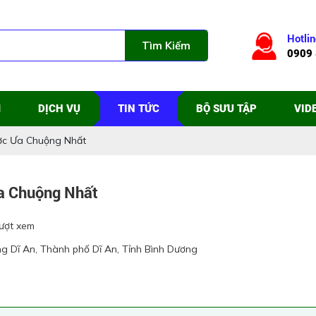
Hotlin
Tìm Kiếm
0909 
M
DỊCH VỤ
TIN TỨC
BỘ SƯU TẬP
VID
ợc Ưa Chuộng Nhất
a Chuộng Nhất
ượt xem
ng Dĩ An, Thành phố Dĩ An, Tỉnh Bình Dương