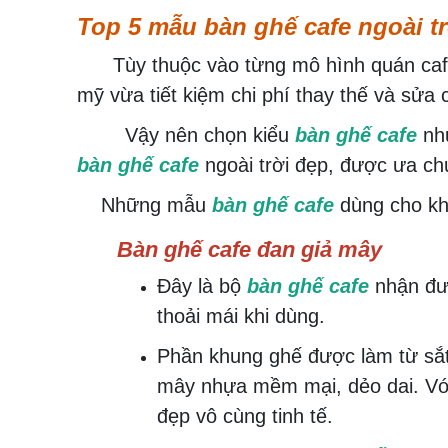
Top 5 mẫu bàn ghế cafe ngoài t
Tùy thuộc vào từng mô hình quán cafe
mỹ vừa tiết kiệm chi phí thay thế và sửa 
Vậy nên chọn kiểu
bàn ghế cafe
như
bàn ghế cafe
ngoài trời đẹp, được ưa ch
Những mẫu
bàn ghế cafe
dùng cho kh
Bàn ghế cafe đan giả mây
Đây là bộ
bàn ghế cafe
nhận đượ
thoải mái khi dùng.
Phần khung ghế được làm từ sắt
mây nhựa mềm mại, dẻo dai. Với
đẹp vô cùng tinh tế.