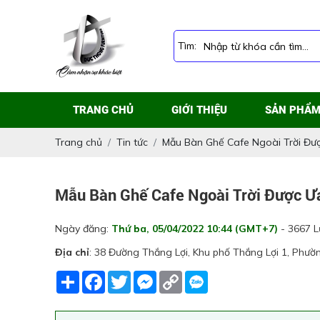
Tìm:
TRANG CHỦ
GIỚI THIỆU
SẢN PHẨ
Trang chủ
Tin tức
Mẫu Bàn Ghế Cafe Ngoài Trời Đư
Mẫu Bàn Ghế Cafe Ngoài Trời Được Ư
Ngày đăng:
Thứ ba, 05/04/2022 10:44 (GMT+7)
- 3667 L
Địa chỉ
: 38 Đường Thắng Lợi, Khu phố Thắng Lợi 1, Phườ
Share
Facebook
Twitter
Messenger
Copy
Link