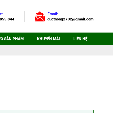
e:
Email:
855 844
ducthong2702@gmail.com
EO SẢN PHẨM
KHUYẾN MÃI
LIÊN HỆ