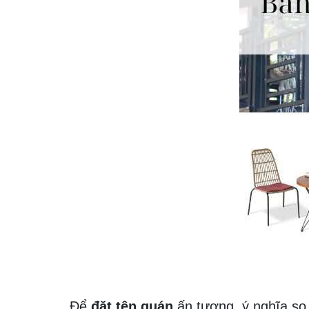
Để
đặt tên quán
ấn tượng, ý nghĩa so 