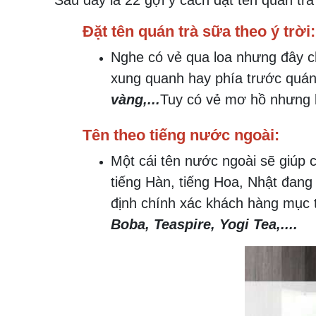
Sau đây là 22 gợi ý cách đặt tên quán t
Đặt tên quán trà sữa theo ý trời:
Nghe có vẻ qua loa nhưng đây c
xung quanh hay phía trước quán 
vàng,...
Tuy có vẻ mơ hồ nhưng b
Tên theo tiếng nước ngoài:
Một cái tên nước ngoài sẽ giúp 
tiếng Hàn, tiếng Hoa, Nhật đang
định chính xác khách hàng mục 
Boba, Teaspire, Yogi Tea,....