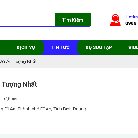
Hotlin
Tìm Kiếm
0909 
M
DỊCH VỤ
TIN TỨC
BỘ SƯU TẬP
VID
 Và Ấn Tượng Nhất
n Tượng Nhất
 Lượt xem
ng Dĩ An, Thành phố Dĩ An, Tỉnh Bình Dương