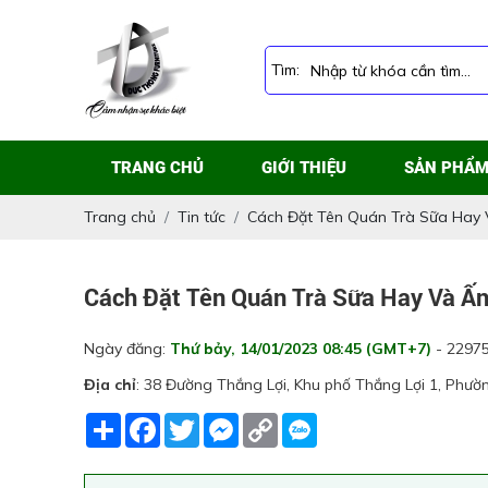
Tìm:
TRANG CHỦ
GIỚI THIỆU
SẢN PHẨ
Trang chủ
Tin tức
Cách Đặt Tên Quán Trà Sữa Hay
Cách Đặt Tên Quán Trà Sữa Hay Và Ấ
Ngày đăng:
Thứ bảy, 14/01/2023 08:45 (GMT+7)
- 22975
Địa chỉ
: 38 Đường Thắng Lợi, Khu phố Thắng Lợi 1, Phườ
Share
Facebook
Twitter
Messenger
Copy
Link