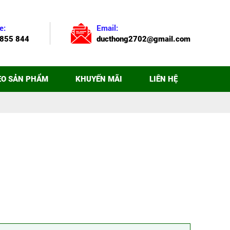
e:
Email:
855 844
ducthong2702@gmail.com
EO SẢN PHẨM
KHUYẾN MÃI
LIÊN HỆ