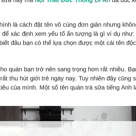
rà sữa hay mà
Nội Thất Đức Thông Dĩ An
đã đúc kế
hính là cách đặt tên vô cùng đơn giản nhưng khô
để xác định xem yếu tố ấn tượng là gì ví dụ như
iết đâu bạn có thể lựa chọn được một cái tên độc 
cho quán bạn trở nên sang trọng hơn rất nhiều. Bạ
 rất thu hút giới trẻ ngày nay. Tuy nhiên đây cũn
tiêu của mình.
Một số tên quán trà sữa tiếng Anh 