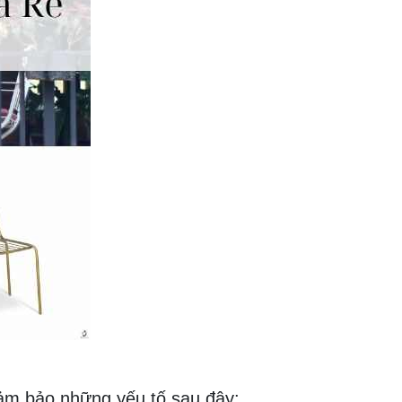
đảm bảo những yếu tố sau đây: