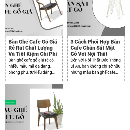
Bàn Ghế Cafe Gỗ Giá
3 Cách Phối Hợp Bàn
Rẻ Rất Chất Lượng
Cafe Chân Sắt Mặt
Và Tiết Kiệm Chi Phí
Gỗ Với Nội Thất
Bàn ghế cafe gỗ giá rẻ có
Đến với Nội Thất Đức Thông
nhiều mẫu mã đa dạng,
Dĩ An, bạn không chỉ sở hữu
phong phú, từ kiểu dáng
những mẫu bàn ghế cafe
đơn giản đến cầu kỳ, từ
đẹp mà còn nhận được dịch
phong cách hiện đại đến cổ
vụ chuyên nghiệp và tận
điển.
tâm.