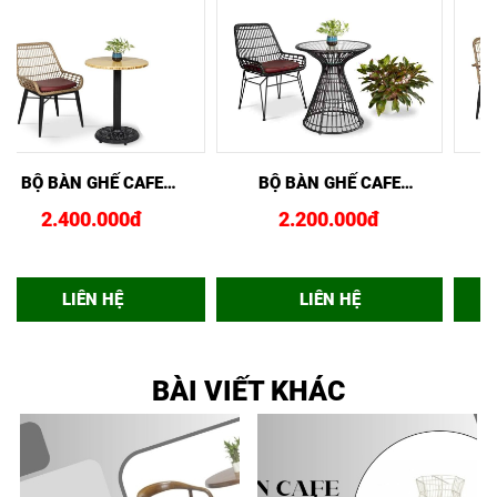
EM NHANH
MUA NGAY
XEM NHANH
MUA NGAY
XEM 
HẾ CAFE NHỰA GIẢ MÂY
BỘ BÀN GHẾ CAFE
B
TAY CONG GCF02429
BGCF024149
1.850.000đ
2.400.000đ
LIÊN HỆ
LIÊN HỆ
BÀI VIẾT KHÁC