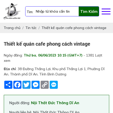
Tìm Kiếm
Tìm:
Trang chủ
Tin tức
Thiết kế quán cafe phong cách vintage
Thiết kế quán cafe phong cách vintage
Ngày đăng:
Thứ ba, 06/06/2023 10:15 (GMT+7)
- 1381 Lượt
xem
Địa chỉ
: 38 Đường Thắng Lợi, Khu phố Thắng Lợi 1, Phường Dĩ
An, Thành phố Dĩ An, Tỉnh Bình Dương
Share
Facebook
Twitter
Messenger
Copy
Link
Người đăng:
Nội Thất Đức Thông Dĩ An
Người liên hệ: Nội Thất Đức Thông Dĩ An