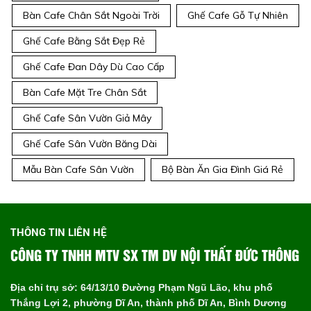
Bàn Cafe Chân Sắt Ngoài Trời
Ghế Cafe Gỗ Tự Nhiên
Ghế Cafe Bằng Sắt Đẹp Rẻ
Ghế Cafe Đan Dây Dù Cao Cấp
Bàn Cafe Mặt Tre Chân Sắt
Ghế Cafe Sân Vườn Giả Mây
Ghế Cafe Sân Vườn Băng Dài
Mẫu Bàn Cafe Sân Vườn
Bộ Bàn Ăn Gia Đình Giá Rẻ
THÔNG TIN LIÊN HỆ
CÔNG TY TNHH MTV SX TM DV NỘI THẤT ĐỨC THÔNG
Địa chỉ trụ sở: 64/13/10 Đường Phạm Ngũ Lão, khu phố
Thắng Lợi 2, phường Dĩ An, thành phố Dĩ An, Bình Dương