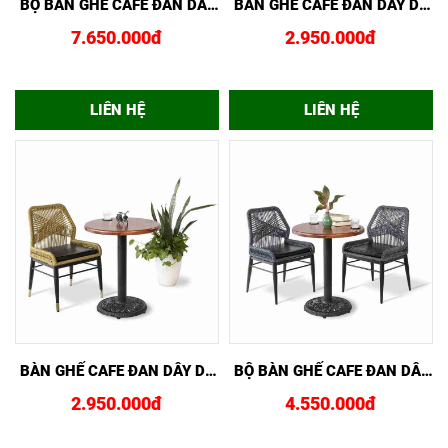
BỘ BÀN GHẾ CAFE ĐAN DÂY
BÀN GHẾ CAFE ĐAN DÂY DÙ
DÙ BGDD16DEN
GDD005DEN
7.650.000đ
2.950.000đ
LIÊN HỆ
LIÊN HỆ
XEM NHANH
MUA NGAY
XEM NHANH
MUA NGAY
BÀN GHẾ CAFE ĐAN DÂY DÙ
BỘ BÀN GHẾ CAFE ĐAN DÂY
GDD07VANG
DÙ BGDD04XAM
2.950.000đ
4.550.000đ