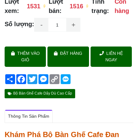
Lượt
Lượt
Tình
Còn
1531
1516
xem:
bán:
trạng:
hàng
Số lượng:
-
+
THÊM VÀO
ĐẶT HÀNG
LIÊN HỆ
GIỎ
NGAY
Share
Facebook
Twitter
Messenger
Copy
Link
Bộ Bàn Ghế Cafe Dây Dù Cao Cấp
Thông Tin Sản Phẩm
Khám Phá Bộ Bàn Ghế Cafe Đan