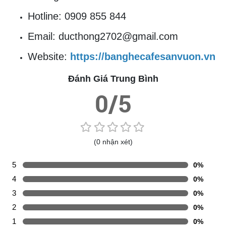
Hotline: 0909 855 844
Email: ducthong2702@gmail.com
Website:
https://banghecafesanvuon.vn
Đánh Giá Trung Bình
0/5
(0 nhận xét)
5
0%
4
0%
3
0%
2
0%
1
0%