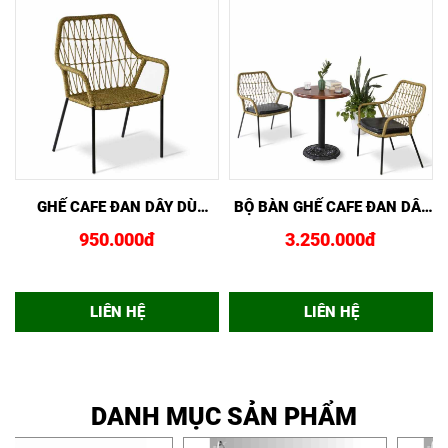
XEM NHANH
MUA NGAY
XEM NHANH
MUA NGAY
GHẾ CAFE ĐAN DÂY DÙ
BỘ BÀN GHẾ CAFE ĐAN DÂY
GDD16 VANG
DÙ BGDD15VANG
950.000đ
3.250.000đ
LIÊN HỆ
LIÊN HỆ
DANH MỤC SẢN PHẨM