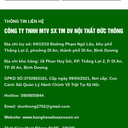
THÔNG TIN LIÊN HỆ
CÔNG TY TNHH MTV SX TM DV NỘI THẤT ĐỨC THÔNG
Địa chỉ trụ sở: 64/13/10 Đường Phạm Ngũ Lão, khu phố
Thắng Lợi 2, phường Dĩ An, thành phố Dĩ An, Bình Dương
Địa chỉ kho hàng: 16 Phan Huy Ích, KP. Thắng Lợi 2, P. Dĩ An,
TP. Dĩ An, Bình Dương
GPKD SỐ:3702863161, Cấp ngày 09/04/2021, Nơi cấp: Cục
Cảnh Sát Quản Lý Hành Chính Về Trật Tự Xã Hội.
Hotline: 0909855844
Email: ducthong2702@gmail.com
Website: www.banghecafesanvuon.vn
Thời Gian Hoạt Động: 6h30' - 22h00'