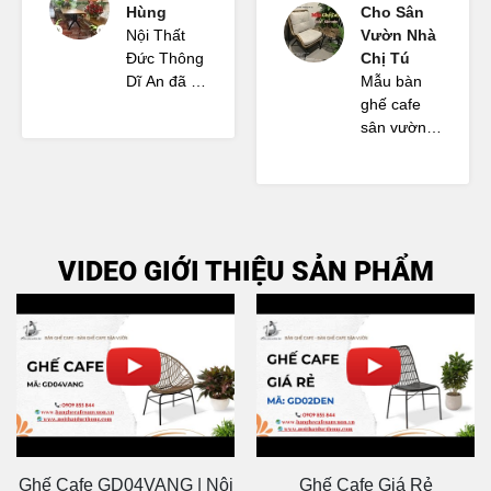
Hùng
Cho Sân
Nội Thất
Vườn Nhà
Đức Thông
Chị Tú
Dĩ An đã tư
Mẫu bàn
vấn cho
ghế cafe
Anh Hùng
sân vườn
bộ bàn ghế
mà Nội
và một số
Thất Đức
nội thất cho
Thông Dĩ
quán cafe
An tư vấn
sân vườn
rất đẹp.
VIDEO GIỚI THIỆU SẢN PHẨM
rất vừa ý,
Cảm ơn đội
phù hợp
ngũ nhân
với không
viên đã
gian.
nhiệt tình
hỗ trợ.
Ghế Cafe GD04VANG | Nội
Ghế Cafe Giá Rẻ