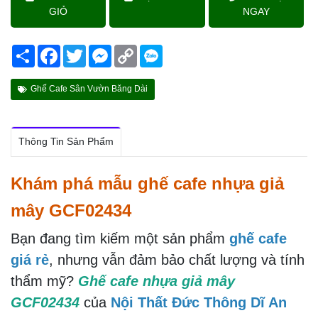
GIỎ
NGAY
Share
Facebook
Twitter
Messenger
Copy
Link
Ghế Cafe Sân Vườn Băng Dài
Thông Tin Sản Phẩm
Khám phá mẫu ghế cafe nhựa giả
mây GCF02434
Bạn đang tìm kiếm một sản phẩm
ghế cafe
giá rẻ
, nhưng vẫn đảm bảo chất lượng và tính
thẩm mỹ?
Ghế cafe nhựa giả mây
GCF02434
của
Nội Thất Đức Thông Dĩ An