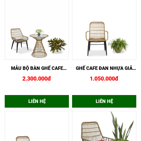
XEM NHANH
MUA NGAY
XEM NHANH
MUA NGAY
MẪU BỘ BÀN GHẾ CAFE
GHẾ CAFE ĐAN NHỰA GIẢ
BGCF024156
MÂY GCF02441
2.300.000đ
1.050.000đ
LIÊN HỆ
LIÊN HỆ