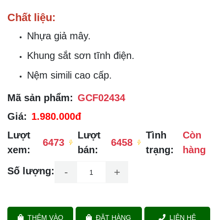
Chất liệu:
Nhựa giả mây.
Khung sắt sơn tĩnh điện.
Nệm simili cao cấp.
Mã sản phẩm:
GCF02434
Giá:
1.980.000đ
Lượt
Lượt
Tình
Còn
6473
6458
xem:
bán:
trạng:
hàng
Số lượng:
-
+
THÊM VÀO
ĐẶT HÀNG
LIÊN HỆ