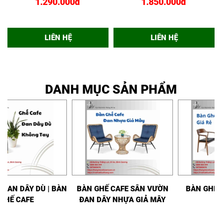
1.290.000đ
1.850.000đ
LIÊN HỆ
LIÊN HỆ
DANH MỤC SẢN PHẨM
GHẾ CAFE ĐAN DÂY DÙ | BÀN
BÀN GHẾ CAFE SÂN VƯỜN
GHẾ CAFE
ĐAN DÂY NHỰA GIẢ MÂY