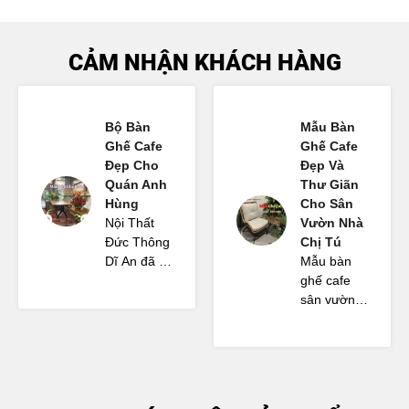
CẢM NHẬN KHÁCH HÀNG
Bộ Bàn
Mẫu Bàn
Ghế Cafe
Ghế Cafe
Đẹp Cho
Đẹp Và
Quán Anh
Thư Giãn
Hùng
Cho Sân
Nội Thất
Vườn Nhà
Đức Thông
Chị Tú
Dĩ An đã tư
Mẫu bàn
vấn cho
ghế cafe
Anh Hùng
sân vườn
bộ bàn ghế
mà Nội
và một số
Thất Đức
nội thất cho
Thông Dĩ
quán cafe
An tư vấn
sân vườn
rất đẹp.