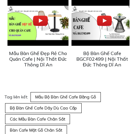
Mẫu Bàn Ghế Đẹp Rẻ Cho
Bộ Bàn Ghế Cafe
|
Quán Cafe | Nội Thất Đức
BGCF02499 | Nội Thất
An
Thông Dĩ An
Đức Thông Dĩ An
Tag liên kết:
Mẫu Bộ Bàn Ghế Cafe Bằng Gỗ
Bộ Bàn Ghế Cafe Dây Dù Cao Cấp
Các Mẫu Bàn Cafe Chân Sắt
Bàn Cafe Mặt Gỗ Chân Sắt