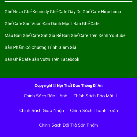
Ghế Neva
Ghế Kennedy
Ghế Cafe Dây Dù
Ghế Cafe Hiroshima
Ghế Cafe Sân Vườn Đan
Danh Mục I Bàn Ghế Cafe
Mẫu Bàn Ghế Cafe Sắt Giá Rẻ
Bàn Ghế Cafe Trên Kênh Youtube
Sản Phẩm Có Chương Trình Giảm Giá
Bàn Ghế Cafe Sân Vườn Trên Facebook
Copyright © Nội Thất Đức Thông Dĩ An
Chính Sách Bảo Hành
Chính Sách Bảo Mật
Chính Sách Giao Nhận
Chính Sách Thanh Toán
Chính Sách Đổi Trả Sản Phẩm