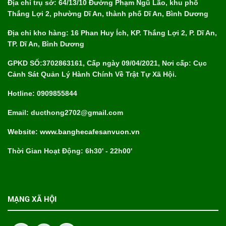
Địa chỉ trụ sở: 64/13/10 Đường Phạm Ngũ Lão, khu phố
Thắng Lợi 2, phường Dĩ An, thành phố Dĩ An, Bình Dương
Địa chỉ kho hàng: 16 Phan Huy Ích, KP. Thắng Lợi 2, P. Dĩ An,
TP. Dĩ An, Bình Dương
GPKD SỐ:3702863161, Cấp ngày 09/04/2021, Nơi cấp: Cục
Cảnh Sát Quản Lý Hành Chính Về Trật Tự Xã Hội.
Hotline: 0909855844
Email: ducthong2702@gmail.com
Website: www.banghecafesanvuon.vn
Thời Gian Hoạt Động: 6h30' - 22h00'
MẠNG XÃ HỘI