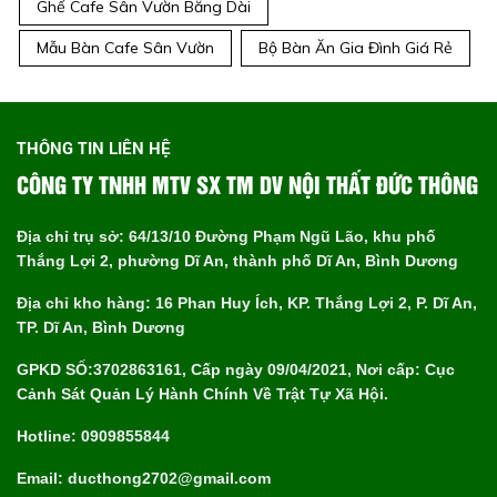
Ghế Cafe Sân Vườn Băng Dài
Mẫu Bàn Cafe Sân Vườn
Bộ Bàn Ăn Gia Đình Giá Rẻ
THÔNG TIN LIÊN HỆ
CÔNG TY TNHH MTV SX TM DV NỘI THẤT ĐỨC THÔNG
Địa chỉ trụ sở: 64/13/10 Đường Phạm Ngũ Lão, khu phố
Thắng Lợi 2, phường Dĩ An, thành phố Dĩ An, Bình Dương
Địa chỉ kho hàng: 16 Phan Huy Ích, KP. Thắng Lợi 2, P. Dĩ An,
TP. Dĩ An, Bình Dương
GPKD SỐ:3702863161, Cấp ngày 09/04/2021, Nơi cấp: Cục
Cảnh Sát Quản Lý Hành Chính Về Trật Tự Xã Hội.
Hotline: 0909855844
Email: ducthong2702@gmail.com