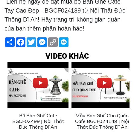
Liên hệ ngay để đặt mua bộ Bàn Ghế Cafe
Tay Cao Đẹp - BGCF024139 từ Nội Thất Đức
Thông Dĩ An! Hãy trang trí không gian quán
của bạn thêm phần hoàn hảo!
Share
Facebook
Twitter
Messenger
Copy
Link
VIDEO KHÁC
ho
Bộ Bàn Ghế Cafe
Mẫu Bàn Ghế Cho Quán
ức
BGCF02499 | Nội Thất
Cafe BGCF024149 | Nội
Đức Thông Dĩ An
Thất Đức Thông Dĩ An