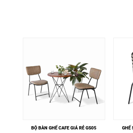
XEM NHANH
MUA NGAY
XEM 
BỘ BÀN GHẾ CAFE GIÁ RẺ GS05
GHẾ 