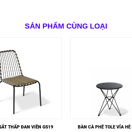
SẢN PHẨM CÙNG LOẠI
NHANH
MUA NGAY
XEM NHANH
MUA 
SẮT THẤP ĐAN VIỀN GS19
BÀN CÀ PHÊ TOLE VỈA HÈ