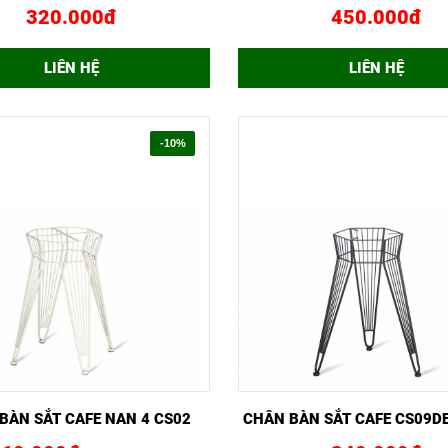
320.000đ
450.000đ
LIÊN HỆ
LIÊN HỆ
-10%
NHANH
MUA NGAY
XEM NHANH
MUA 
BÀN SẮT CAFE NAN 4 CS02
CHÂN BÀN SẮT CAFE CS09DEN NAN 3
CAO