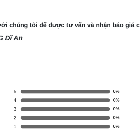
với chúng tôi để được tư vấn và nhận báo giá ch
 Dĩ An
5
0%
4
0%
3
0%
2
0%
1
0%