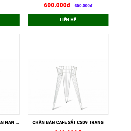
600.000đ
650.000đ
LIÊN HỆ
NGAY
XEM NHANH
MUA NGAY
CHÂN BÀN CAFE SẮT CS09 TRANG