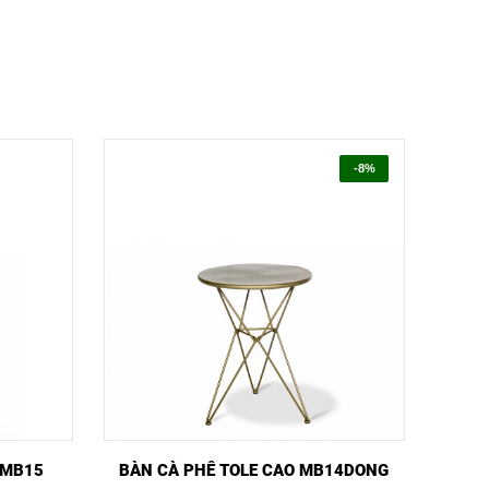
-8%
NGAY
XEM NHANH
MUA NGAY
 MB15
BÀN CÀ PHÊ TOLE CAO MB14DONG