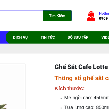
Hotlin
Tìm Kiếm
0909 
M
DỊCH VỤ
TIN TỨC
BỘ SƯU TẬP
VID
Ghế Sắt Cafe Lott
Thông số ghế sắt c
Kích thước:
Mê ngồi cao: 450m
Tựa lưng cao: 850