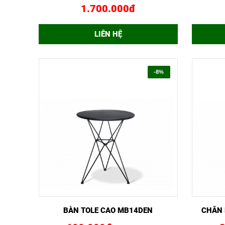
1.700.000đ
LIÊN HỆ
-8%
XEM NHANH
MUA NGAY
XEM 
BÀN TOLE CAO MB14DEN
CHÂN 