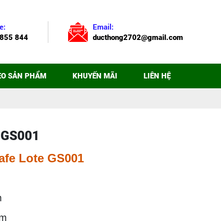
e:
Email:
855 844
ducthong2702@gmail.com
EO SẢN PHẨM
KHUYẾN MÃI
LIÊN HỆ
e GS001
afe Lote GS001
m
mm