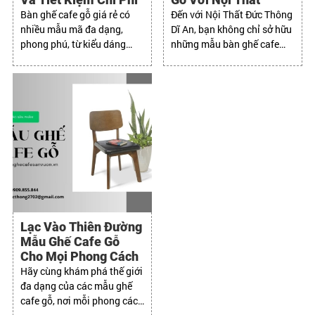
Bàn ghế cafe gỗ giá rẻ có
Đến với Nội Thất Đức Thông
nhiều mẫu mã đa dạng,
Dĩ An, bạn không chỉ sở hữu
phong phú, từ kiểu dáng
những mẫu bàn ghế cafe
đơn giản đến cầu kỳ, từ
đẹp mà còn nhận được dịch
phong cách hiện đại đến cổ
vụ chuyên nghiệp và tận
điển.
tâm.
Lạc Vào Thiên Đường
Mẫu Ghế Cafe Gỗ
Cho Mọi Phong Cách
Hãy cùng khám phá thế giới
đa dạng của các mẫu ghế
cafe gỗ, nơi mỗi phong cách