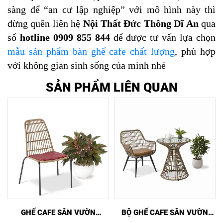
sàng để “an cư lập nghiệp” với mô hình này thì 
đừng quên liên hệ 
Nội Thất Đức Thông Dĩ An
 qua 
số 
hotline 0909 855 844 
để được tư vấn lựa chọn 
mẫu sản phẩm bàn ghế cafe chất lượng
, phù hợp 
với không gian sinh sống của mình nhé
SẢN PHẨM LIÊN QUAN
XEM NHANH
MUA NGAY
XEM NHANH
MUA NGAY
GHẾ CAFE SÂN VƯỜN
BỘ GHẾ CAFE SÂN VƯỜN