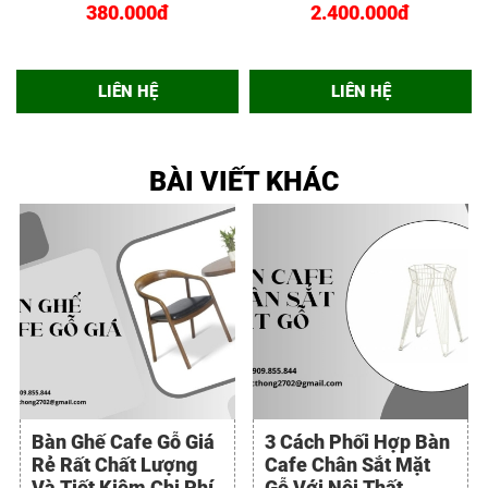
GD01VANG
BGD023VANG
380.000đ
2.400.000đ
LIÊN HỆ
LIÊN HỆ
BÀI VIẾT KHÁC
Bàn Ghế Cafe Gỗ Giá
3 Cách Phối Hợp Bàn
Rẻ Rất Chất Lượng
Cafe Chân Sắt Mặt
Và Tiết Kiệm Chi Phí
Gỗ Với Nội Thất