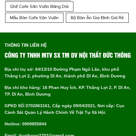
Ghế Cafe Sân Vườn Băng Dài
Mẫu Bàn Cafe Sân Vườn
Bộ Bàn Ăn Gia Đình Giá Rẻ
THÔNG TIN LIÊN HỆ
CÔNG TY TNHH MTV SX TM DV NỘI THẤT ĐỨC THÔNG
Địa chỉ trụ sở: 64/13/10 Đường Phạm Ngũ Lão, khu phố
Thắng Lợi 2, phường Dĩ An, thành phố Dĩ An, Bình Dương
Địa chỉ kho hàng: 16 Phan Huy Ích, KP. Thắng Lợi 2, P. Dĩ An,
TP. Dĩ An, Bình Dương
GPKD SỐ:3702863161, Cấp ngày 09/04/2021, Nơi cấp: Cục
Cảnh Sát Quản Lý Hành Chính Về Trật Tự Xã Hội.
Hotline: 0909855844
Email: ducthong2702@gmail.com