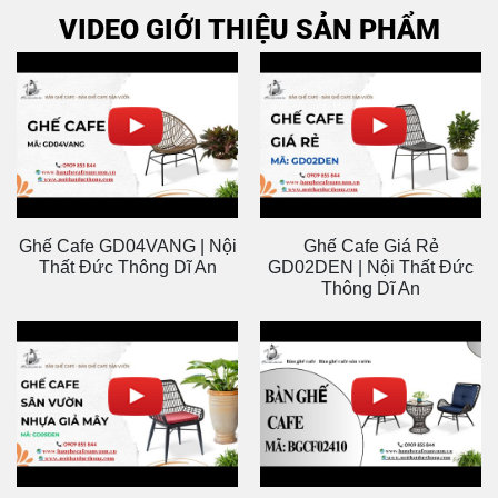
VIDEO GIỚI THIỆU SẢN PHẨM
rất vừa ý,
Cảm ơn đội
phù hợp
ngũ nhân
với không
viên đã
gian.
nhiệt tình
hỗ trợ.
Ghế Cafe GD04VANG | Nội
Ghế Cafe Giá Rẻ
Thất Đức Thông Dĩ An
GD02DEN | Nội Thất Đức
Thông Dĩ An