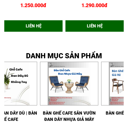
CAO GCF02431
CUP CAO GCF02430
1.250.000đ
1.290.000đ
LIÊN HỆ
LIÊN HỆ
DANH MỤC SẢN PHẨM
GHẾ CAFE ĐAN DÂY DÙ | BÀN
BÀN GHẾ CAFE SÂN VƯỜN
GHẾ CAFE
ĐAN DÂY NHỰA GIẢ MÂY