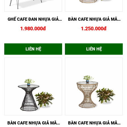
XEM NHANH
MUA NGAY
XEM NHANH
MUA NGAY
GHẾ CAFE ĐAN NHỰA GIẢ
BÀN CAFE NHỰA GIẢ MÂY
MÂY GCF02434
CAO GCF02432
1.980.000đ
1.250.000đ
LIÊN HỆ
LIÊN HỆ
XEM NHANH
MUA NGAY
XEM NHANH
MUA NGAY
BÀN CAFE NHỰA GIẢ MÂY
BÀN CAFE NHỰA GIẢ MÂY