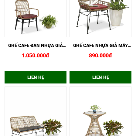
XEM NHANH
MUA NGAY
XEM NHANH
MUA NGAY
GHẾ CAFE ĐAN NHỰA GIẢ
GHẾ CAFE NHỰA GIẢ MÂY
MÂY GCF02443
GCF02444
1.050.000đ
890.000đ
LIÊN HỆ
LIÊN HỆ