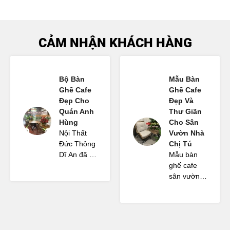
CẢM NHẬN KHÁCH HÀNG
Bộ Bàn
Mẫu Bàn
Ghế Cafe
Ghế Cafe
Đẹp Cho
Đẹp Và
Quán Anh
Thư Giãn
Hùng
Cho Sân
Nội Thất
Vườn Nhà
Đức Thông
Chị Tú
Dĩ An đã tư
Mẫu bàn
vấn cho
ghế cafe
Anh Hùng
sân vườn
bộ bàn ghế
mà Nội
và một số
Thất Đức
nội thất cho
Thông Dĩ
quán cafe
An tư vấn
sân vườn
rất đẹp.