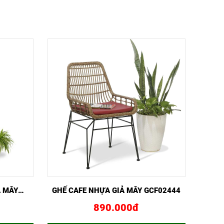
NGAY
XEM NHANH
MUA NGAY
Ả MÂY
GHẾ CAFE NHỰA GIẢ MÂY GCF02444
890.000đ