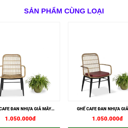
SẢN PHẨM CÙNG LOẠI
NHANH
MUA NGAY
XEM NHANH
MUA 
CAFE ĐAN NHỰA GIẢ MÂY
GHẾ CAFE ĐAN NHỰA GI
GCF02441
GCF02443
1.050.000đ
1.050.000đ