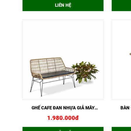
LIÊN HỆ
XEM NHANH
MUA NGAY
XEM 
GHẾ CAFE ĐAN NHỰA GIẢ MÂY
BÀN 
GCF02434
1.980.000đ