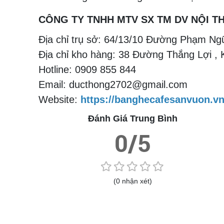
CÔNG TY TNHH MTV SX TM DV NỘI 
Địa chỉ trụ sở: 64/13/10 Đường Phạm Ng
Địa chỉ kho hàng: 38 Đường Thắng Lợi , K
Hotline: 0909 855 844
Email: ducthong2702@gmail.com
Website:
https://banghecafesanvuon.v
Đánh Giá Trung Bình
0/5
(0 nhận xét)