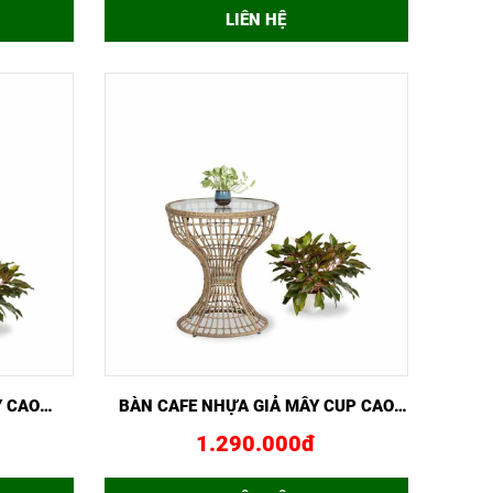
LIÊN HỆ
NGAY
XEM NHANH
MUA NGAY
Y CAO
BÀN CAFE NHỰA GIẢ MÂY CUP CAO
GCF02430
1.290.000đ