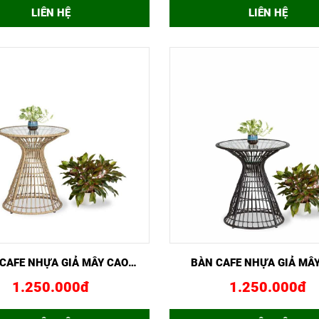
LIÊN HỆ
LIÊN HỆ
NHANH
MUA NGAY
XEM NHANH
MUA 
CAFE NHỰA GIẢ MÂY CAO
BÀN CAFE NHỰA GIẢ MÂ
GCF02432
GCF02431
1.250.000đ
1.250.000đ