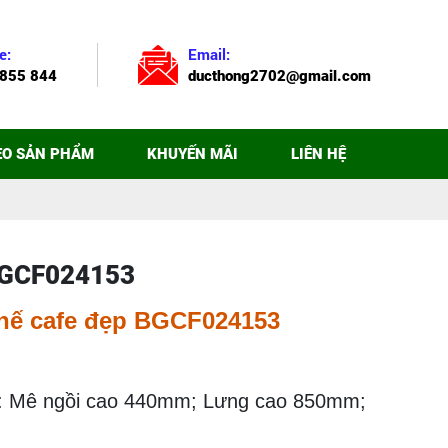
e:
Email:
855 844
ducthong2702@gmail.com
EO SẢN PHẨM
KHUYẾN MÃI
LIÊN HỆ
BGCF024153
hế cafe đẹp BGCF024153
: Mê ngồi cao 440mm; Lưng cao 850mm;