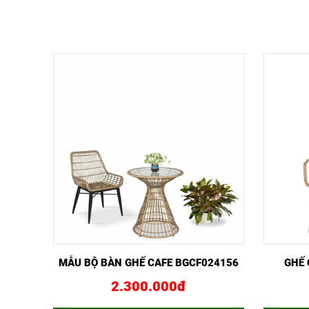
XEM NHANH
MUA NGAY
XEM 
MẪU BỘ BÀN GHẾ CAFE BGCF024156
GHẾ 
2.300.000đ