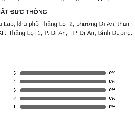
THẤT ĐỨC THÔNG
ũ Lão, khu phố Thắng Lợi 2, phường Dĩ An, thành
P. Thắng Lợi 1, P. Dĩ An, TP. Dĩ An, Bình Dương.
n
5
0%
4
0%
3
0%
2
0%
1
0%