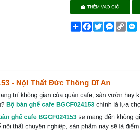
THÊM VÀO GIỎ
Share
Facebook
Twitter
Messenger
Copy
Link
3 - Nội Thất Đức Thông Dĩ An
rang trí không gian của quán cafe, sân vườn hay 
ng?
Bộ bàn ghế cafe BGCF024153
chính là lựa ch
bàn ghế cafe BGCF024153
sẽ mang đến không gi
kế nội thất chuyên nghiệp, sản phẩm này sẽ là điể