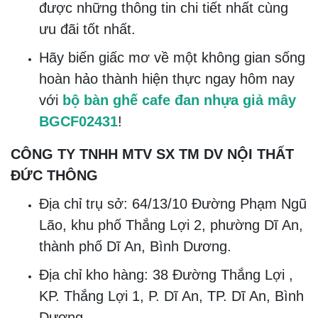
ghế cafe giá rẻ
chưa bao giờ dễ dàng
hơn thế.
Chúng tôi hỗ trợ giao hàng tận nơi nhanh
chóng và tiện lợi để bạn có thể trải
nghiệm sản phẩm một cách trọn vẹn nhất.
Liên Hệ Đặt Hàng Ngay Hôm Nay!
Đừng chần chừ nữa! Liên hệ ngay với
Nội
Thất Đức Thông Dĩ An
để đặt mua
bộ
bàn ghế cafe ngoài trời
tuyệt vời này.
Đội ngũ tư vấn viên chuyên nghiệp của
chúng tôi luôn sẵn sàng hỗ trợ bạn mọi
lúc mọi nơi để đảm bảo rằng bạn nhận
được những thông tin chi tiết nhất cùng
ưu đãi tốt nhất.