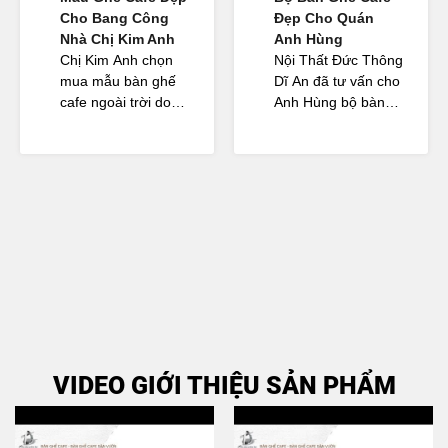
XEM NHANH
MUA NGAY
XEM NHANH
MUA NGAY
BÀN CAFE NHỰA GIẢ MÂY
BÀN CAFE NHỰA GIẢ MÂY
CAO GCF02431
CUP CAO GCF02430
1.250.000đ
1.290.000đ
LIÊN HỆ
LIÊN HỆ
DANH MỤC SẢN PHẨM
GHẾ CAFE ĐAN DÂY DÙ | BÀN
BÀN GHẾ CAFE SÂN VƯỜN
GHẾ CAFE
ĐAN DÂY NHỰA GIẢ MÂY