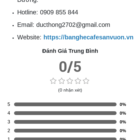
Hãy biến giấc mơ về một không gian sống
hoàn hảo thành hiện thực ngay hôm nay
với
bộ bàn ghế cafe đan nhựa giả mây
BGCF02431
!
CÔNG TY TNHH MTV SX TM DV NỘI THẤT
ĐỨC THÔNG
Địa chỉ trụ sở: 64/13/10 Đường Phạm Ngũ
Lão, khu phố Thắng Lợi 2, phường Dĩ An,
thành phố Dĩ An, Bình Dương.
Địa chỉ kho hàng: 38 Đường Thắng Lợi ,
KP. Thắng Lợi 1, P. Dĩ An, TP. Dĩ An, Bình
Dương.
Hotline: 0909 855 844