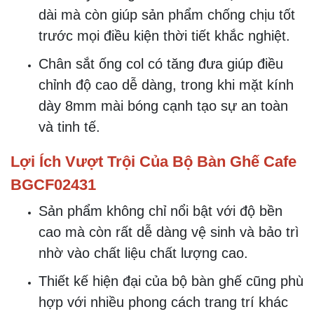
400mm, lưng ngồi 900mm, rộng 700mm
và
bàn cafe
cao 560mm, rộng 550mm.
sản phẩm này dễ dàng phù hợp với nhiều
kiểu không gian khác nhau từ nhỏ gọn
đến rộng rãi.
Chất Liệu Bền Bỉ Cho Sự Lựa Chọn Dài
Lâu
Bộ bàn ghế cafe BGCF02431
được chế
tác từ chất liệu đan nhựa giả mây màu
vàng tự nhiên kết hợp với khung sắt sơn
tĩnh điện chống gỉ sét.
Điều này không chỉ đảm bảo độ bền lâu
dài mà còn giúp sản phẩm chống chịu tốt