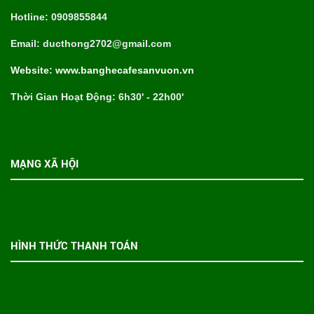
Bàn Cafe Chân Sắt Ngoài Trời
Ghế Cafe Gỗ Tự Nhiên
Ghế Cafe Bằng Sắt Đẹp Rẻ
Ghế Cafe Đan Dây Dù Cao Cấp
Bàn Cafe Mặt Tre Chân Sắt
Ghế Cafe Sân Vườn Giả Mây
Ghế Cafe Sân Vườn Băng Dài
Mẫu Bàn Cafe Sân Vườn
Bộ Bàn Ăn Gia Đình Giá Rẻ
THÔNG TIN LIÊN HỆ
CÔNG TY TNHH MTV SX TM DV NỘI THẤT ĐỨC THÔNG
Địa chỉ trụ sở: 64/13/10 Đường Phạm Ngũ Lão, khu phố
Thắng Lợi 2, phường Dĩ An, thành phố Dĩ An, Bình Dương