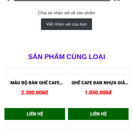
Email: ducthong2702@gmail.com
Website:
https://banghecafesanvuon.vn
Đánh Giá Trung Bình
0/5
(0 nhận xét)
5
0%
4
0%
3
0%
2
0%
1
0%
Chia sẻ nhận xét về sản phẩm