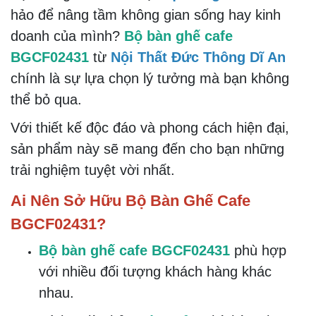
THÊM VÀO
ĐẶT HÀNG
LIÊN HỆ
GIỎ
NGAY
Bộ Bàn Ghế Cafe Sân Vườn
Thông Tin Sản Phẩm
Khám Phá Bộ Bàn Ghế Cafe
BGCF02431 - Sự Lựa Chọn Hoàn
Hảo Cho Không Gian Của Bạn
Bạn đang tìm kiếm một
bộ bàn ghế cafe
hoàn
hảo để nâng tầm không gian sống hay kinh