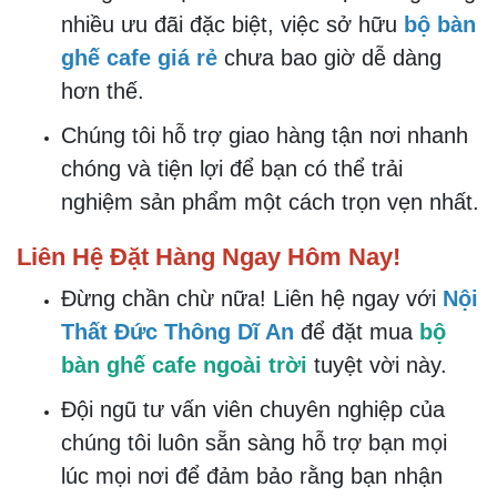
Cam Kết Chất Lượng Từ Nội Thất Đức
Thông Dĩ An
Nội Thất Đức Thông Dĩ An
cam kết
mang đến cho khách hàng những sản
phẩm đạt tiêu chuẩn chất lượng cao nhất
cùng chính sách bảo hành rõ ràng và uy
tín.
Bạn hoàn toàn có thể yên tâm khi lựa
chọn
bộ bàn ghế cafe BGCF02431
cho
không gian của mình.
Chính Sách Bán Hàng Hấp Dẫn
Với giá cả cạnh tranh trên thị trường cùng
nhiều ưu đãi đặc biệt, việc sở hữu
bộ bàn