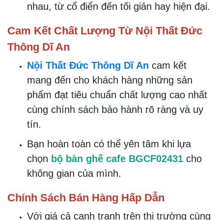
trước mọi điều kiện thời tiết khắc nghiệt.
Chân sắt ống col có tăng đưa giúp điều
chỉnh độ cao dễ dàng, trong khi mặt kính
dày 8mm mài bóng cạnh tạo sự an toàn
và tinh tế.
Lợi Ích Vượt Trội Của Bộ Bàn Ghế Cafe
BGCF02431
Sản phẩm không chỉ nổi bật với độ bền
cao mà còn rất dễ dàng vệ sinh và bảo trì
nhờ vào chất liệu chất lượng cao.
T
hiết kế hiện đại của bộ bàn ghế cũng phù
hợp với nhiều phong cách trang trí khác
nhau, từ cổ điển đến tối giản hay hiện đại.