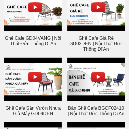
CẢM NHẬN KHÁCH HÀNG
Mẫu Ghế Cafe Đẹp
Bộ Bàn Ghế Cafe
Cho Bang Công
Đẹp Cho Quán
Nhà Chị Kim Anh
Anh Hùng
Chị Kim Anh chọn
Nội Thất Đức Thông
mua mẫu bàn ghế
Dĩ An đã tư vấn cho
cafe ngoài trời do
Anh Hùng bộ bàn
Nội Thất Đức Thông
ghế và một số nội
Dĩ An cung cấp, khá
thất cho quán cafe
là hài lòng về mẫu
sân vườn rất vừa ý,
mã và cả chất
phù hợp với không
lượng. Chị đã cảm
gian.
ơn đội ngũ nhân
viên đã hỗ trợ nhiệt
tình!