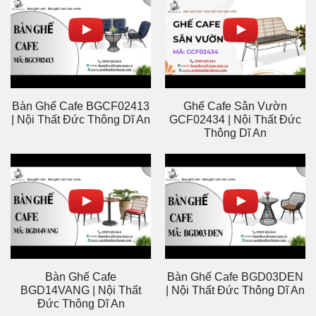
VIDEO GIỚI THIỆU SẢN PHẨM
Ghế Cafe GD04VANG | Nội
Ghế Cafe Giá Rẻ
Thất Đức Thông Dĩ An
GD02DEN | Nội Thất Đức
Thông Dĩ An