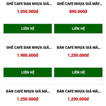
Viết nhận xét của bạn
SẢN PHẨM CÙNG LOẠI
XEM NHANH
MUA NGAY
MẪU BỘ BÀN GHẾ CAFE
BGCF024156
2.300.000đ
LIÊN HỆ
XEM NHANH
MUA NGAY
GHẾ CAFE ĐAN NHỰA GIẢ
MÂY GCF02441
1.050.000đ