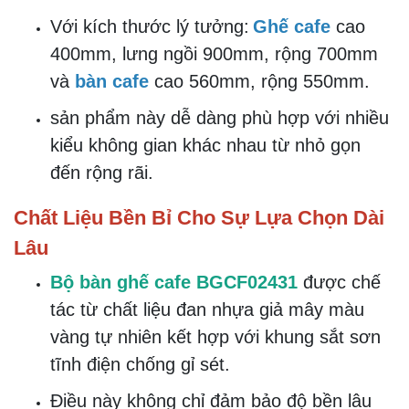
sân vườn hoặc ban công gia đình, sản
phẩm này đều đáp ứng được nhu cầu của
bạn.
Thiết kế tinh tế và sang trọng của bộ bàn
ghế sẽ tạo điểm nhấn nổi bật cho bất kỳ
không gian nào.
Tận Hưởng Không Gian Thư Giãn Tuyệt
Vời
Không chỉ mang lại vẻ đẹp hiện đại và
sang trọng,
bộ bàn ghế cafe BGCF02431
còn giúp tạo ra một không gian thư giãn
thoải mái cho người sử dụng.
Với kích thước lý tưởng:
Ghế cafe
cao