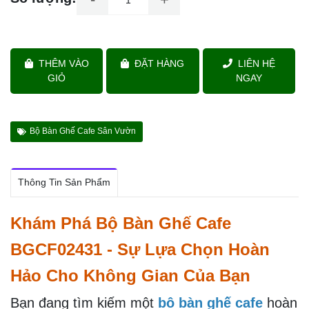
Chất liệu:
Đan nhựa giả mây màu vàng.
Khung sắt sơn tĩnh điện.
Chân sắt ống col (có tăng đưa).
Mặt kính dày 8mm, mài bóng cạnh.
Mã sản phẩm:
BGCF02431
Giá:
4.290.000đ
Lượt
Lượt
Tình
Còn
1625
1610
xem:
bán:
trạng:
hàng
Số lượng:
-
+