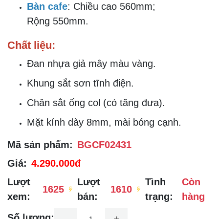
Bộ Bàn Ghế Cafe BGCF02431
Thông số bộ bàn ghế cafe
BGCF02431
Kích thước tổng thể:
Ghế cafe
: Mê ghế cao 400mm; Lưng
cao 900mm; Rộng 700mm.
Bàn cafe
: Chiều cao 560mm;
Rộng 550mm.