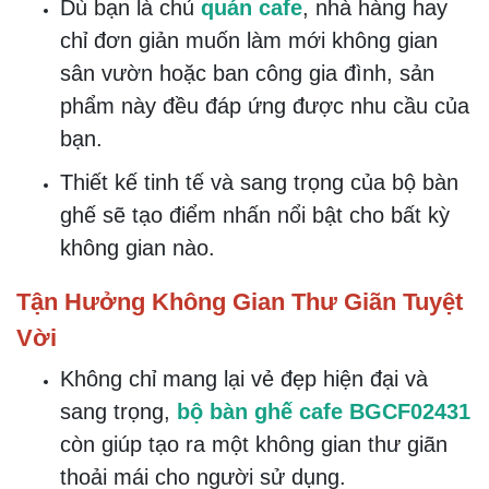
doanh của mình?
Bộ bàn ghế cafe
BGCF02431
từ
Nội Thất Đức Thông Dĩ An
chính là sự lựa chọn lý tưởng mà bạn không
thể bỏ qua.
Với thiết kế độc đáo và phong cách hiện đại,
sản phẩm này sẽ mang đến cho bạn những
trải nghiệm tuyệt vời nhất.
Ai Nên Sở Hữu Bộ Bàn Ghế Cafe
BGCF02431?
Bộ bàn ghế cafe BGCF02431
phù hợp
với nhiều đối tượng khách hàng khác
nhau.
Dù bạn là chủ
quán cafe
, nhà hàng hay
chỉ đơn giản muốn làm mới không gian