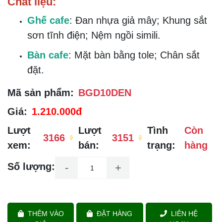
Chất liệu:
Ghế cafe
: Đan nhựa giả mây; Khung sắt
sơn tĩnh điện; Nệm ngồi simili.
Bàn cafe
: Mặt bàn bằng tole; Chân sắt
đặt.
Mã sản phẩm:
BGD10DEN
Giá:
1.210.000đ
Lượt
Lượt
Tình
Còn
3166
3151
xem:
bán:
trạng:
hàng
Số lượng:
-
+
THÊM VÀO
ĐẶT HÀNG
LIÊN HỆ