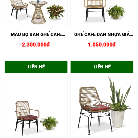
XEM NHANH
MUA NGAY
XEM NHANH
MUA NGAY
MẪU BỘ BÀN GHẾ CAFE
GHẾ CAFE ĐAN NHỰA GIẢ
BGCF024156
MÂY GCF02441
2.300.000đ
1.050.000đ
LIÊN HỆ
LIÊN HỆ