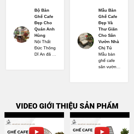
Bộ Bàn
Mẫu Bàn
Ghế Cafe
Ghế Cafe
Đẹp Cho
Đẹp Và
Quán Anh
Thư Giãn
Hùng
Cho Sân
Nội Thất
Vườn Nhà
Đức Thông
Chị Tú
Dĩ An đã tư
Mẫu bàn
vấn cho
ghế cafe
Anh Hùng
sân vườn
bộ bàn ghế
mà Nội
và một số
Thất Đức
nội thất cho
Thông Dĩ
quán cafe
An tư vấn
sân vườn
rất đẹp.
VIDEO GIỚI THIỆU SẢN PHẨM
rất vừa ý,
Cảm ơn đội
phù hợp
ngũ nhân
với không
viên đã
gian.
nhiệt tình
hỗ trợ.