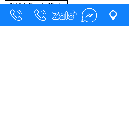
Ghế Cafe Sân Vườn Giả Mây
Ghế Cafe Sân Vườn Băng Dài
Mẫu Bàn Cafe Sân Vườn
Bộ Bàn Ăn Gia Đình Giá Rẻ
THÔNG TIN LIÊN HỆ
CÔNG TY TNHH MTV SX TM DV NỘI THẤT ĐỨC THÔNG
Địa chỉ trụ sở: 64/13/10 Đường Phạm Ngũ Lão, khu phố
Thắng Lợi 2, phường Dĩ An, thành phố Dĩ An, Bình Dương
Địa chỉ kho hàng: 16 Phan Huy Ích, KP. Thắng Lợi 2, P. Dĩ An,
TP. Dĩ An, Bình Dương
GPKD SỐ:3702863161, Cấp ngày 09/04/2021, Nơi cấp: Cục
Cảnh Sát Quản Lý Hành Chính Về Trật Tự Xã Hội.
Hotline: 0909855844